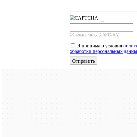
→
Обновить капчу (CAPTCHA)
Я принимаю условия
полит
обработки персональных данн