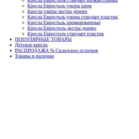
Кресла Евростиль стандарт низкая спинка
Кресла Евростьль ультра хром
Кресла ультра экстра дерево
Кресла Евростьль ультра стандарт пластик
Кресла Евростьль хромированные
Кресла Евростиль экстра дерево
Кресла Евростиль стандарт пластик
ПОПУЛЯРНЫЕ ТОВАРЫ
Детские кресла
РАСПРОДАЖА % Складских остатков
Товары в наличии