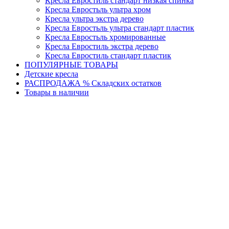
Кресла Евростиль стандарт низкая спинка
Кресла Евростьль ультра хром
Кресла ультра экстра дерево
Кресла Евростьль ультра стандарт пластик
Кресла Евростьль хромированные
Кресла Евростиль экстра дерево
Кресла Евростиль стандарт пластик
ПОПУЛЯРНЫЕ ТОВАРЫ
Детские кресла
РАСПРОДАЖА % Складских остатков
Товары в наличии