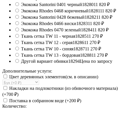
Экокожа Santorini 0401 черный
18280
11 820
₽
Экокожа Rhodes 0468 коричневый
18281
11 820
₽
Экокожа Santorini 0428 бежевый
18282
11 820
₽
Экокожа Rhodes 0466 виски
18283
11 820
₽
Экокожа Rhodes 0470 зеленый
18284
11 820
₽
Ткань сетка TW 11 - черная
18285
11 270
₽
Ткань сетка TW 12 - серая
18286
11 270
₽
Ткань сетка TW 10 - синяя
18287
11 270
₽
Ткань сетка TW 13 - бордовая
18288
11 270
₽
Другой вариант обивки
18294
Цена по запросу
Дополнительные услуги:
Цвет деревянных элементов(см. в описании)
Накладки на подлокотники (из обивочного материала)
(+
700
₽
)
Поставка в собранном виде (+
200
₽
)
Количество: