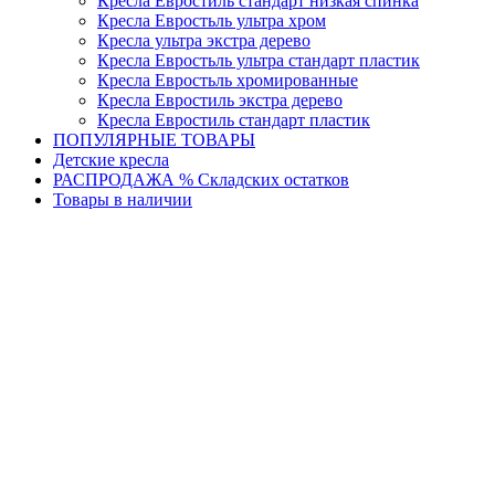
Кресла Евростиль стандарт низкая спинка
Кресла Евростьль ультра хром
Кресла ультра экстра дерево
Кресла Евростьль ультра стандарт пластик
Кресла Евростьль хромированные
Кресла Евростиль экстра дерево
Кресла Евростиль стандарт пластик
ПОПУЛЯРНЫЕ ТОВАРЫ
Детские кресла
РАСПРОДАЖА % Складских остатков
Товары в наличии