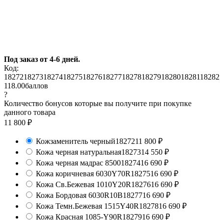
Под заказ от 4-6 дней.
Код:
18272
18273
18274
18275
18276
18277
18278
18279
18280
18281
18282
118.00
баллов
?
Количество бонусов которые вы получите при покупке
данного товара
11 800
₽
Кожзаменитель черный
18272
11 800
₽
Кожа черная натуральная
18273
14 550
₽
Кожа черная мадрас 8500
18274
16 690
₽
Кожа коричневая 6030Y70R
18275
16 690
₽
Кожа Св.Бежевая 1010Y20R
18276
16 690
₽
Кожа Бордовая 6030R10B
18277
16 690
₽
Кожа Темн.Бежевая 1515Y40R
18278
16 690
₽
Кожа Красная 1085-Y90R
18279
16 690
₽