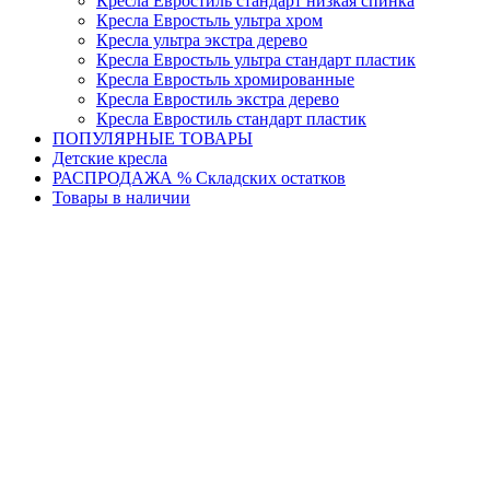
Кресла Евростиль стандарт низкая спинка
Кресла Евростьль ультра хром
Кресла ультра экстра дерево
Кресла Евростьль ультра стандарт пластик
Кресла Евростьль хромированные
Кресла Евростиль экстра дерево
Кресла Евростиль стандарт пластик
ПОПУЛЯРНЫЕ ТОВАРЫ
Детские кресла
РАСПРОДАЖА % Складских остатков
Товары в наличии