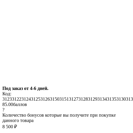
Под заказ от 4-6 дней.
Код:
3123
3122
3124
3125
3126
3150
3151
3127
3128
3129
3134
3135
3130
313
85.00
баллов
?
Количество бонусов которые вы получите при покупке
данного товара
8 500
₽