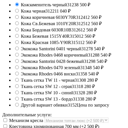
Кожзаменитель черный
3123
8 500
₽
Кожа черная
3122
11 040
₽
Кожа коричневая 6030Y70R
3124
12 560
₽
Кожа Св.Бежевая 1010Y20R
3125
12 560
₽
Кожа Бордовая 6030R10B
3126
12 560
₽
Кожа Бежевая 1515Y40R
3150
12 560
₽
Кожа Красная 1085-Y90R
3151
12 560
₽
Экокожа Santorini 0401 черный
3127
8 540
₽
Экокожа Rhodes 0468 коричневый
3128
8 540
₽
Экокожа Santorini 0428 бежевый
3129
8 540
₽
Экокожа Rhodes 0470 зеленый
3134
8 540
₽
Экокожа Rhodes 0466 виски
3135
8 540
₽
Ткань сетка TW 11 - черная
3130
8 280
₽
Ткань сетка SW 12 - серая
3131
8 280
₽
Ткань сетка SW 10 - синий
3132
8 280
₽
Ткань сетка SW 13 - бордо
3133
8 280
₽
Другой вариант обивки
3152
Цена по запросу
Дополнительные услуги:
Механизм кресла
Крестовина хромированная 700 мм (+
2 500
₽
)